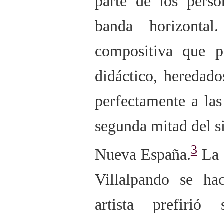
parte de los perso
banda horizonta
compositiva que p
didáctico, heredado
perfectamente a las
segunda mitad del s
3
Nueva España.
La d
Villalpando se ha
artista prefiri