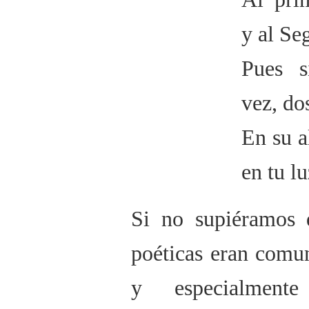
y al Se
Pues 
vez, do
En su a
en tu l
Si no supiéramos q
poéticas eran comu
y especialment