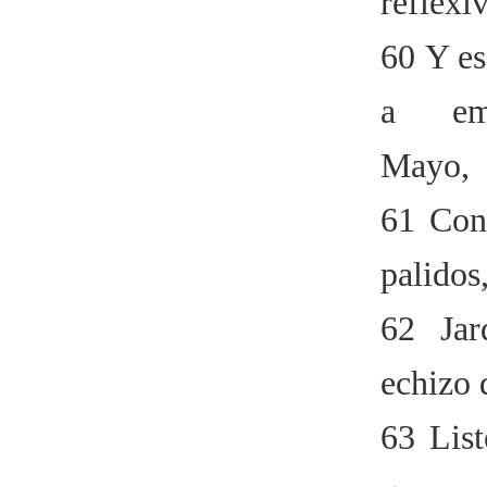
reflexi
60 Y es
a em
Mayo,
61 Con 
palidos
62 Jar
echizo 
63 List