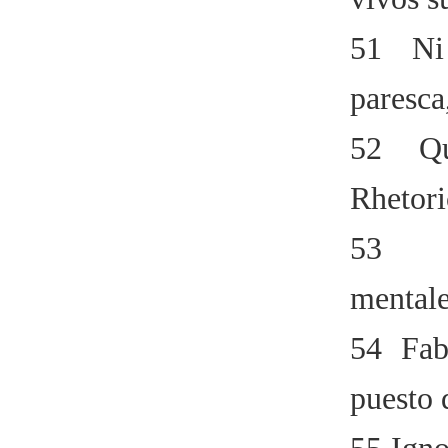
51 Ni
paresca
52 Q
Rhetori
53 Y
mental
54 Fab
puesto 