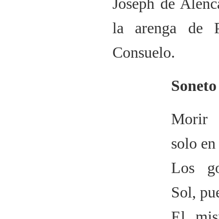
Joseph de Alenca
la arenga de P
Consuelo.
Soneto
Morir 
solo en
Los g
Sol, pu
El mi