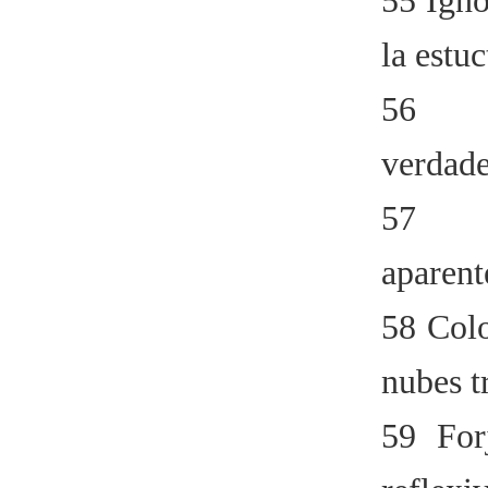
55 Igno
la estuc
56 
verdade
57 S
aparent
58 Colo
nubes t
59 For