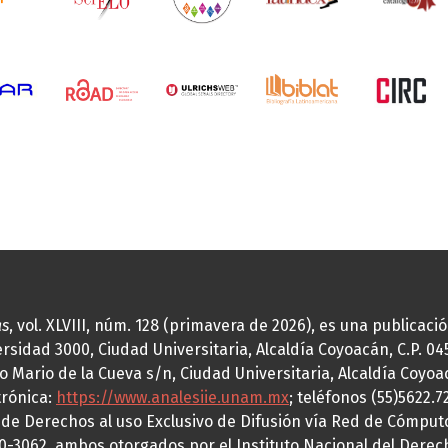
as
, vol. XLVIII, núm. 128 (primavera de 2026), es una publicac
idad 3000, Ciudad Universitaria, Alcaldía Coyoacán, C.P. 0451
o Mario de la Cueva s/n, Ciudad Universitaria, Alcaldía Coyoa
trónica:
https://www.analesiie.unam.mx
; teléfonos (55)5622.
a de Derechos al uso Exclusivo de Difusión vía Red de Cómp
70-3062, ambos otorgados por el Instituto Nacional del Derec