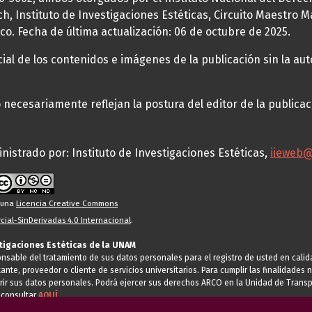
h, Instituto de Investigaciones Estéticas, Circuito Maestro M
co. Fecha de última actualización: 06 de octubre de 2025.
al de los contenidos e imágenes de la publicación sin la auto
necesariamente reflejan la postura del editor de la publica
nistrado por: Instituto de Investigaciones Estéticas,
iieweb
o una
Licencia Creative Commons
ial-SinDerivadas 4.0 Internacional
.
stigaciones Estéticas de la UNAM
ponsable del tratamiento de sus datos personales para el registro de usted en cal
tante, proveedor o cliente de servicios universitarios. Para cumplir las finalidade
rir sus datos personales. Podrá ejercer sus derechos ARCO en la Unidad de Transp
 consultar
AQUÍ