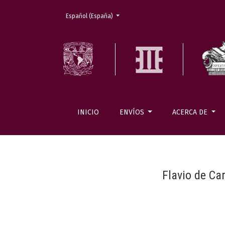
Cambiar el idioma. El actual es:
Español (España)
INICIO
ENVÍOS
ACERCA DE
Flavio de Ca