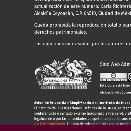
actualización de este número: Karla Richteric
Alcaldía Coyoacán, C.P. 04510, Ciudad de Méxi
Queda prohibida la reproducción total o parci
derechos patrimoniales.
Las opiniones expresadas por los autores no 
Sitio Web Admi
Esta obra está baj
Atribución-NoComerc
Aviso de Privacidad Simplificado del Instituto de Inve
El Instituto de Investigaciones Estéticas de la UNAM, es res
conferencista o invitado externo (nacional o extranjero), visi
legalmente o por las autoridades competentes podrá transfe
de Transparencia.
El aviso de privacidad integral se puede