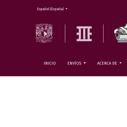
Cambiar el idioma. El actual es:
Español (España)
INICIO
ENVÍOS
ACERCA DE