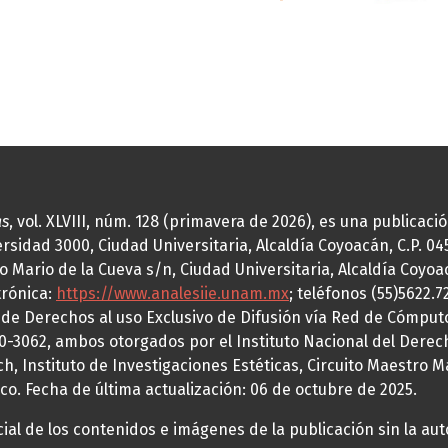
as
, vol. XLVIII, núm. 128 (primavera de 2026), es una publicac
idad 3000, Ciudad Universitaria, Alcaldía Coyoacán, C.P. 0451
o Mario de la Cueva s/n, Ciudad Universitaria, Alcaldía Coyoa
trónica:
https://www.analesiie.unam.mx
; teléfonos (55)5622.
a de Derechos al uso Exclusivo de Difusión vía Red de Cómp
70-3062, ambos otorgados por el Instituto Nacional del Derec
h, Instituto de Investigaciones Estéticas, Circuito Maestro M
co. Fecha de última actualización: 06 de octubre de 2025.
al de los contenidos e imágenes de la publicación sin la auto