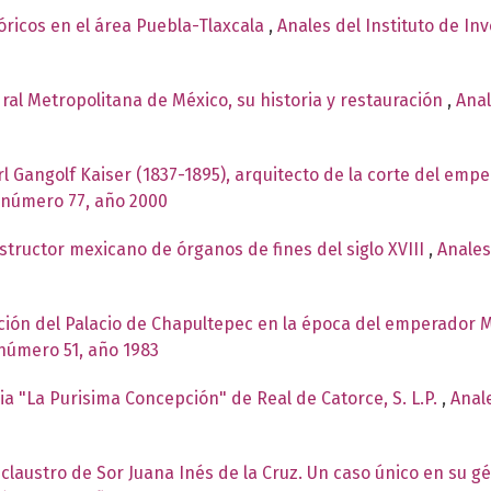
óricos en el área Puebla-Tlaxcala
,
Anales del Instituto de In
ral Metropolitana de México, su historia y restauración
,
Anal
l Gangolf Kaiser (1837-1895), arquitecto de la corte del em
, número 77, año 2000
structor mexicano de órganos de fines del siglo XVIII
,
Anales
ión del Palacio de Chapultepec en la época del emperador 
 número 51, año 1983
ia "La Purisima Concepción" de Real de Catorce, S. L.P.
,
Anale
l claustro de Sor Juana Inés de la Cruz. Un caso único en su 