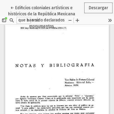
Volver a los detalles del artículo
←
Edificios coloniales artísticos e
Descargar
históricos de la República Mexicana
que han sido declarados
monumentos