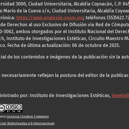
idad 3000, Ciudad Universitaria, Alcaldía Coyoacán, C.P. 0451
o Mario de la Cueva s/n, Ciudad Universitaria, Alcaldía Coyoa
trónica:
https://www.analesiie.unam.mx
; teléfonos (55)5622.
a de Derechos al uso Exclusivo de Difusión vía Red de Cómp
70-3062, ambos otorgados por el Instituto Nacional del Derec
h, Instituto de Investigaciones Estéticas, Circuito Maestro M
co. Fecha de última actualización: 06 de octubre de 2025.
al de los contenidos e imágenes de la publicación sin la auto
necesariamente reflejan la postura del editor de la publica
nistrado por: Instituto de Investigaciones Estéticas,
iieweb
o una
Licencia Creative Commons
ial-SinDerivadas 4.0 Internacional
.