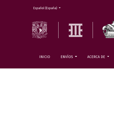
Cambiar el idioma. El actual es:
Español (España)
INICIO
ENVÍOS
ACERCA DE