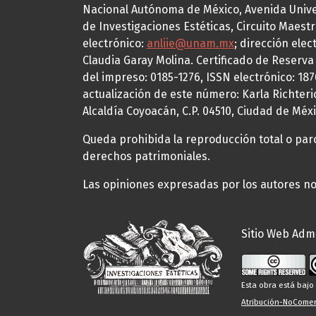
Nacional Autónoma de México, Avenida Univers
de Investigaciones Estéticas, Circuito Maestr
electrónico:
anliie@unam.mx
; dirección elec
Claudia Garay Molina. Certificado de Reserv
del impreso: 0185-1276, ISSN electrónico: 18
actualización de este número: Karla Richteric
Alcaldía Coyoacán, C.P. 04510, Ciudad de Méxi
Queda prohibida la reproducción total o parci
derechos patrimoniales.
Las opiniones expresadas por los autores no 
Sitio Web Admi
Esta obra está baj
Atribución-NoComerc