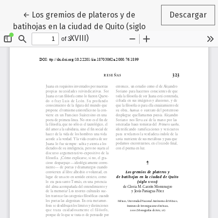
Volver a los detalles del artículo
←
Los gremios de plateros y de
Descargar
batihojas en la ciudad de Quito (siglo
XVIII)