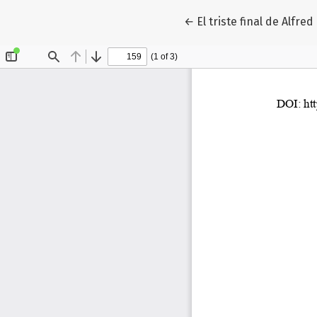
Volver a los detalles de
←
El triste final de Alfred