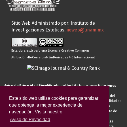
Sitio Web Administrado por: Instituto de
Investigaciones Estéticas,
iieweb@unam.mx
Esta obra está bajo una
Licencia Creative Commons
Atribución-NoComercial-SinDerivadas 4.0 Internacional
.
Aviso de Privacidad Simplificado del Instituto de Investigaciones
Estéticas de la UNAM
El Instituto de Investigaciones Estéticas de la UNAM, es responsable del
Este sitio web utiliza cookies para garantizar
tratamiento de sus datos personales para el registro de usted en calidad de
que obtenga la mejor experiencia de
alumno, docente, personal de la entidad académica, conferencista o
invitado externo (nacional o extranjero), visitante, proveedor o cliente de
navegación. Visita nuestro
servicios universitarios. Para cumplir las finalidades necesarias
Aviso de Privacidad
anteriormente descritas u otras aquellas exigidas legalmente o por las
autoridades competentes podrá transferir sus datos personales. Podrá