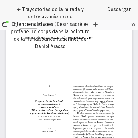
Volver a los detalles del artículo
←
Trayectorias de la mirada y
Descargar
entrelazamiento de
intencionalidades (Désir sacré et
profane. Le corps dans la peinture
de la Renaissance Italienne), de
Daniel Arasse