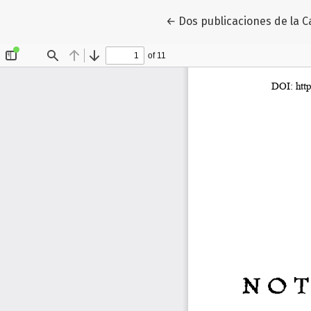
Volver a los detalles del a
←
Dos publicaciones de la 