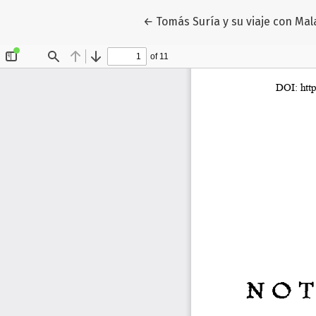
Volver a los detalles del artícul
←
Tomás Suría y su viaje con Mal