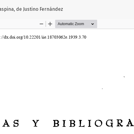
o
aspina, de Justino Fernández