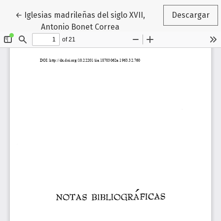
Volver a los detalles del artículo
←
Iglesias madrileñas del siglo XVII,
Descargar
Antonio Bonet Correa