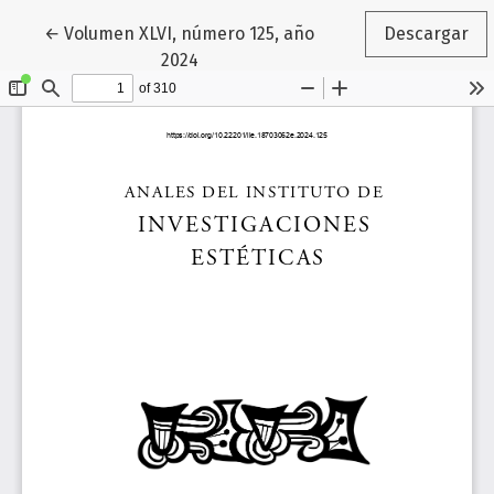
Volver a los detalles del artículo
←
Volumen XLVI, número 125, año
Descargar
2024