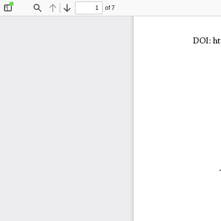
of 7
Toggle
Find
Previous
Next
Sidebar
DOI: 
ht