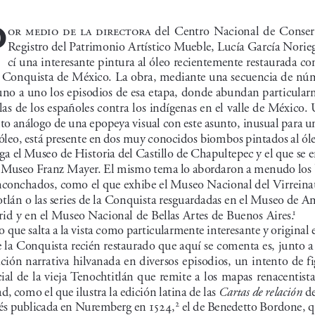
P
or  medio  de  la  directora  del  Centro  Nacional  de  Conserv
Registro del Patrimonio Artístico Mueble, Lucía García Norie
cí una interesante pintura al óleo recientemente restaurada co
a Conquista de México. La obra, mediante una secuencia de núm
uno a uno los episodios de esa etapa, donde abundan particularm
las de los españoles contra los indígenas en el valle de México. 
o análogo de una epopeya visual con este asunto, inusual para u
 óleo, está presente en dos muy conocidos biombos pintados al óle
 ga el Museo de Historia del Castillo de Chapultepec y el que se 
l Museo Franz Mayer. El mismo tema lo abordaron a menudo los
nconchados, como el que exhibe el Museo Nacional del Virreina
tlán o las series de la Conquista resguardadas en el Museo de Am
1
id y en el Museo Nacional de Bellas Artes de Buenos Aires.
o que salta a la vista como particularmente interesante y original e
 la Conquista recién restaurado que aquí se comenta es, junto a 
ción narrativa hilvanada en diversos episodios, un intento de f
ial de la vieja Tenochtitlán que remite a los mapas renacentista
Cartas de relación
d, como el que ilustra la edición latina de las 
 d
2
 el de Benedetto Bordone, q
és publicada en Nuremberg en 1524,