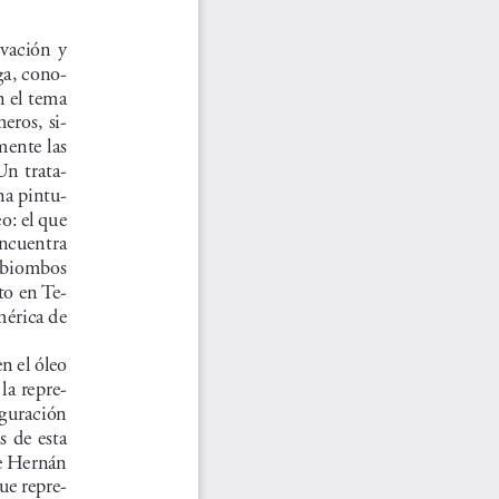
ación  y  
ga, cono-
n el tema 
eros, si-
ente las 
Un trata-
na pintu-
o: el que 
encuentra 
 biombos 
to en Te-
érica de 
n el óleo 
la repre-
iguración 
s de esta 
e Hernán 
ue repre-