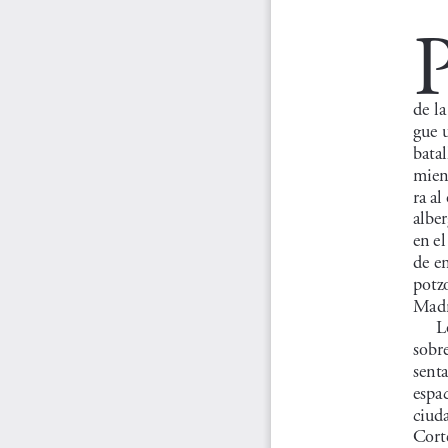
de l
gue 
batal
mient
ra al
alber
en e
de e
potzo
Madr
L
sobre
senta
espac
ciuda
Cort