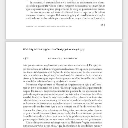
En su época, el estructuralismo y la semiótica se conjuntaron con el estu-
dio de la arquitectura y de esa síntesis surgieron herramientas de investigación 
que se aplicaron en algunas prospecciones de vestigios precolombinos mayas.
      Por  recomendación  del  vienés  Ferdinand  Anders,  experto  en  la  cultura  
mesoamericana, se encargó a Hohmann-Vogrin y a Hasso Hohmann la explo-
ración de una de las más importantes ciudades mayas: Copán, en Honduras, 
151
 96, 2010
ANALES
DEL
INSTITUTO
DE
INVESTIGACIONES
ESTÉTICAS,
N
M.
Ú
DOI: 
http://dx.doi.org/10.22201/iie.18703062e.2010.96.2314
152
hermann j. hendrich
sitio que recorrieron ampliamente y midieron con meticulosidad. En 1982, co-
mo fruto de esa novedosa investigación realizada en 1977, apareció publicada en 
dos tomos 
La arquitectura de Copán
, de ambos estudiosos. La obra documen-
taba las mediciones, los planos y las pruebas de los materiales de las construc-
ciones y de los conceptos espaciales subyacentes en ellas, lo cual la convertiría 
en una de las más consultadas y citadas en la materia.
Hohmann-Vogrin obtuvo su Maestría en Arquitectura en 1973 y su Docto-
rado en 1978, este último con la tesis “El concepto espacial en la arquitectura de 
Copán, Honduras”, después de acumular una práctica de tres años en un des-
pacho de arquitectos como asistente en el Instituto sobre Urbanismo de la Uni-
versidad Técnica de Graz. La arquitecta pudo combinar el estudio de las teorías 
del urbanismo con sus intensivos y casi anuales viajes de investigación realizados 
en la zona maya, donde visitó todos los sitios más importantes y realizó nuevos 
proyectos de estudio entre 1985 y 1987, siempre con el fin de recolectar la li-
teratura, los planos y las colecciones de fotografías ya existentes sobre el asun-
to, pese a las adversas condiciones en que trabajaba. En ese contexto, produjo 
hasta diciembre de 2008 una serie de más de 25 publicaciones que los investi-
gadores especializados en asuntos mayas recibieron siempre con gran interés.
Una de las aportaciones más importantes de Hohmann-Vogrin consistió en 
1
 que la orientación de los edificios mayas y 
demostrar, en varias de sus obras,