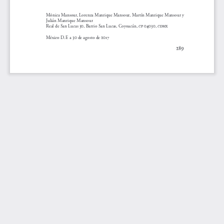
Mónica Mansour, Lorenza Manrique Mansour, Martín Manrique Mansour y 
Julián Manrique Mansour
Real de San Lucas 3, Barrio San Lucas, Coyoacán, p 43, 
México D.F. a 3 de agosto de 17
89