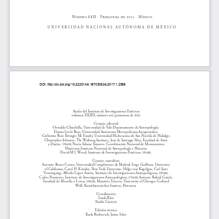

N  
    P   

   

    M


UNIVERSIDAD
  NACIONAL
  AUTÓNOMA
  DE
  MÉXICO
 Anales110.indd   1
06/06/17   12:32 p.m.
DOI: 
http://dx.doi.org/10.22201/iie.18703062e.2017.1.2598
Anales del Instituto de Investigaciones Estéticas
volumen XXXIX, número , primavera de 

Consejo editorial
Oswaldo Chinchilla, Universidad de Yale-Departamento de Antropología;  
Danna Levín Rojo, Universidad Autónoma Metropolitana-Azcapotzalco;  
Catherine Rose Ettinger Mc Enulty, Universidad Michoacana de San Nicolás de Hidalgo; 
Christopher Johnson, The Warburg Institute; José de Santiago Silva, Facultad de Artes 
y Diseño, ; Nuria Salazar Simarro, Coordinación Nacional de Monumentos  
Históricos-Instituto Nacional de Antropología e Historia;  
David M.J. Wood, Instituto de Investigaciones Estéticas, .
Consejo consultivo
Antonio Bonet Correa, Universidad Complutense de Madrid; Serge Guilbaut, University 
of California; Carol H. Krinsky, New York University; Helga von Kügelgen, Carl Justi 
Vereinigung; Alfredo López Austin, Instituto de Investigaciones Antropológicas, ; 
Carlos Navarrete, Instituto de Investigaciones Antropológicas, ; Antonio Rubial García, 
Facultad de Filosofía y Letras, ; Mauricio Tenorio, University of Chicago; Gerhard 
Wolf, Kunsthistorisches Institut, Florencia.
Coordinación
Linda Báez
Emilie Carreón
Edición técnica
Karla Richterich, Jaime Soler