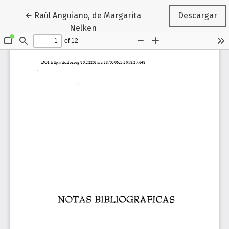
Volver a los detalles del artículo
←
Raúl Anguiano, de Margarita
Descargar
Nelken