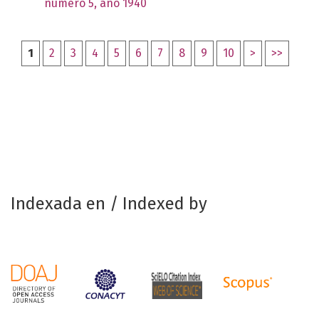
número 5, año 1940
1
2
3
4
5
6
7
8
9
10
>
>>
Indexada en / Indexed by