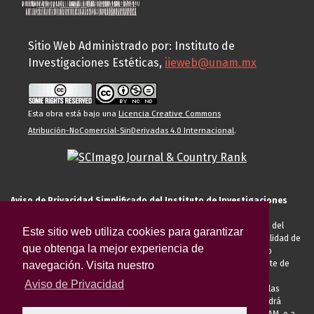
Sitio Web Administrado por: Instituto de
Investigaciones Estéticas,
iieweb@unam.mx
Esta obra está bajo una
Licencia Creative Commons
Atribución-NoComercial-SinDerivadas 4.0 Internacional
.
Aviso de Privacidad Simplificado del Instituto de Investigaciones
Estéticas de la UNAM
El Instituto de Investigaciones Estéticas de la UNAM, es responsable del
Este sitio web utiliza cookies para garantizar
tratamiento de sus datos personales para el registro de usted en calidad de
que obtenga la mejor experiencia de
alumno, docente, personal de la entidad académica, conferencista o
invitado externo (nacional o extranjero), visitante, proveedor o cliente de
navegación. Visita nuestro
servicios universitarios. Para cumplir las finalidades necesarias
Aviso de Privacidad
anteriormente descritas u otras aquellas exigidas legalmente o por las
autoridades competentes podrá transferir sus datos personales. Podrá