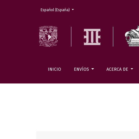
Cambiar el idioma. El actual es:
Español (España)
INICIO
ENVÍOS
ACERCA DE