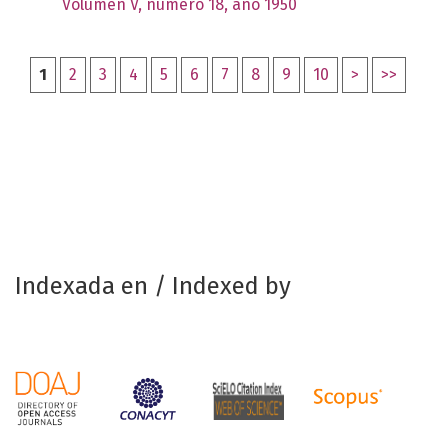
Volumen V, número 18, año 1950
1
2
3
4
5
6
7
8
9
10
>
>>
Indexada en / Indexed by