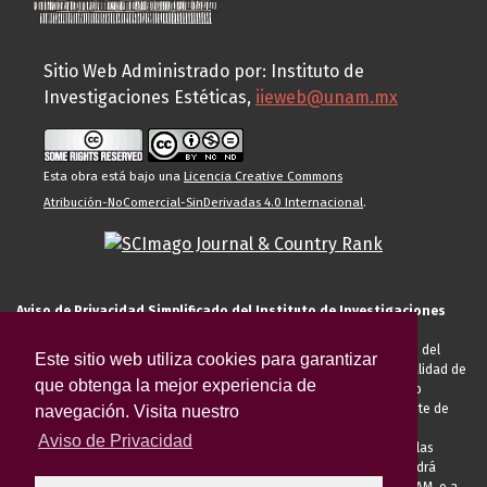
Sitio Web Administrado por: Instituto de
Investigaciones Estéticas,
iieweb@unam.mx
Esta obra está bajo una
Licencia Creative Commons
Atribución-NoComercial-SinDerivadas 4.0 Internacional
.
Aviso de Privacidad Simplificado del Instituto de Investigaciones
Estéticas de la UNAM
El Instituto de Investigaciones Estéticas de la UNAM, es responsable del
Este sitio web utiliza cookies para garantizar
tratamiento de sus datos personales para el registro de usted en calidad de
que obtenga la mejor experiencia de
alumno, docente, personal de la entidad académica, conferencista o
invitado externo (nacional o extranjero), visitante, proveedor o cliente de
navegación. Visita nuestro
servicios universitarios. Para cumplir las finalidades necesarias
Aviso de Privacidad
anteriormente descritas u otras aquellas exigidas legalmente o por las
autoridades competentes podrá transferir sus datos personales. Podrá