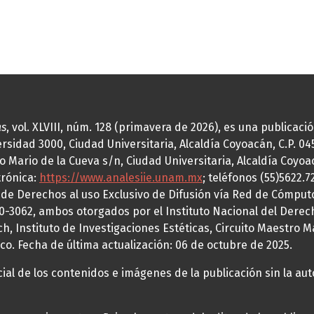
as
, vol. XLVIII, núm. 128 (primavera de 2026), es una publicac
idad 3000, Ciudad Universitaria, Alcaldía Coyoacán, C.P. 0451
o Mario de la Cueva s/n, Ciudad Universitaria, Alcaldía Coyoa
trónica:
https://www.analesiie.unam.mx
; teléfonos (55)5622.
a de Derechos al uso Exclusivo de Difusión vía Red de Cómp
70-3062, ambos otorgados por el Instituto Nacional del Derec
h, Instituto de Investigaciones Estéticas, Circuito Maestro M
co. Fecha de última actualización: 06 de octubre de 2025.
al de los contenidos e imágenes de la publicación sin la auto