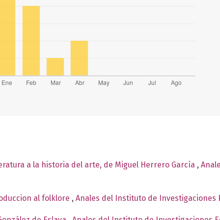
teratura a la historia del arte, de Miguel Herrero García
,
Anale
oduccion al folklore
,
Anales del Instituto de Investigaciones 
González de Eslava
,
Anales del Instituto de Investigaciones 