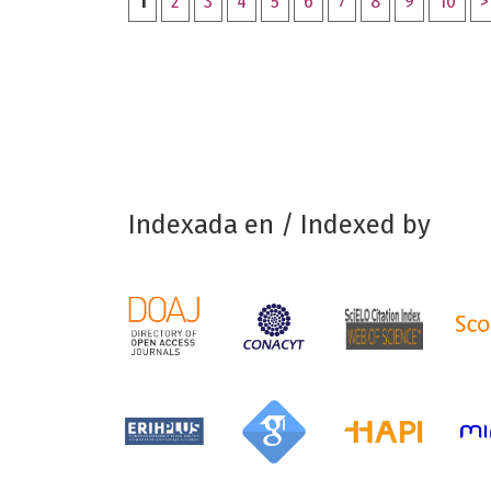
1
2
3
4
5
6
7
8
9
10
>
Indexada en / Indexed by