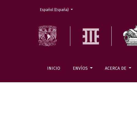
Cambiar el idioma. El actual es:
Español (España)
INICIO
ENVÍOS
ACERCA DE