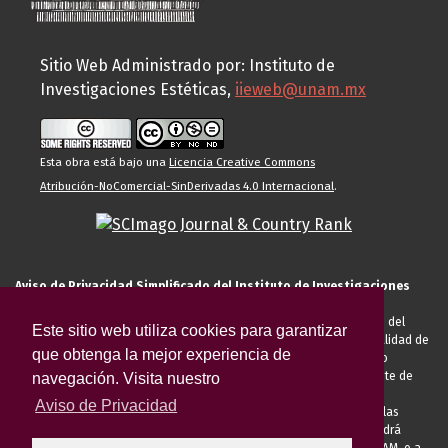
Sitio Web Administrado por: Instituto de
Investigaciones Estéticas,
iieweb@unam.mx
Esta obra está bajo una
Licencia Creative Commons
Atribución-NoComercial-SinDerivadas 4.0 Internacional
.
Aviso de Privacidad Simplificado del Instituto de Investigaciones
Estéticas de la UNAM
El Instituto de Investigaciones Estéticas de la UNAM, es responsable del
Este sitio web utiliza cookies para garantizar
tratamiento de sus datos personales para el registro de usted en calidad de
que obtenga la mejor experiencia de
alumno, docente, personal de la entidad académica, conferencista o
invitado externo (nacional o extranjero), visitante, proveedor o cliente de
navegación. Visita nuestro
servicios universitarios. Para cumplir las finalidades necesarias
Aviso de Privacidad
anteriormente descritas u otras aquellas exigidas legalmente o por las
autoridades competentes podrá transferir sus datos personales. Podrá