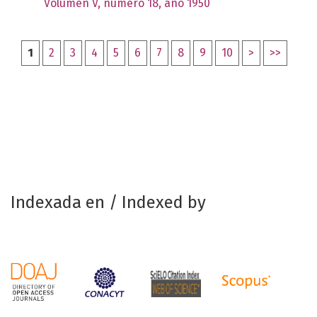
Volumen V, número 18, año 1950
1
2
3
4
5
6
7
8
9
10
>
>>
Indexada en / Indexed by