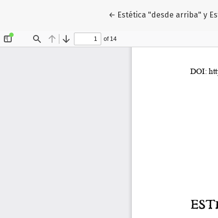
Volver a los detalles del artí
←
Estética "desde arriba" y E