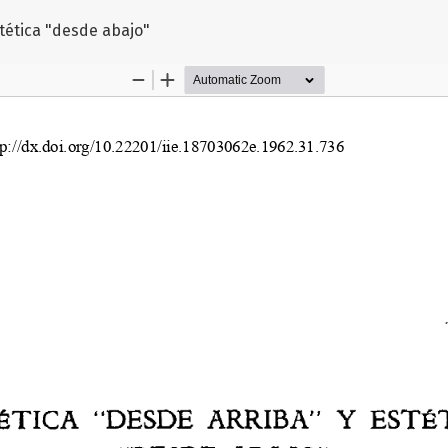
culo
stética "desde abajo"