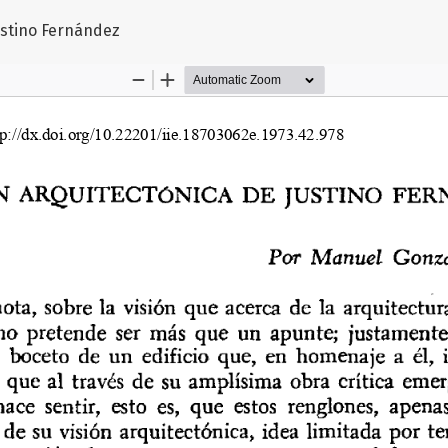
tículo
ustino Fernández