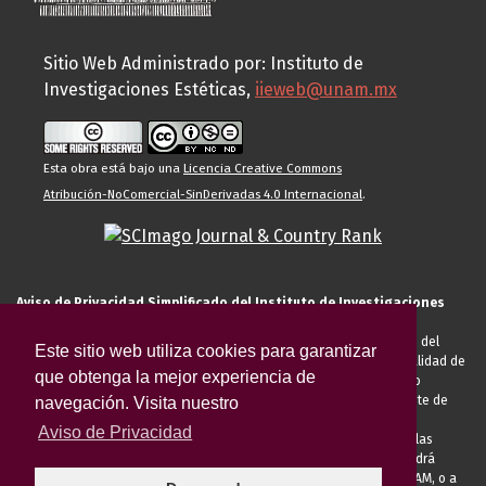
Sitio Web Administrado por: Instituto de
Investigaciones Estéticas,
iieweb@unam.mx
Esta obra está bajo una
Licencia Creative Commons
Atribución-NoComercial-SinDerivadas 4.0 Internacional
.
Aviso de Privacidad Simplificado del Instituto de Investigaciones
Estéticas de la UNAM
El Instituto de Investigaciones Estéticas de la UNAM, es responsable del
Este sitio web utiliza cookies para garantizar
tratamiento de sus datos personales para el registro de usted en calidad de
que obtenga la mejor experiencia de
alumno, docente, personal de la entidad académica, conferencista o
invitado externo (nacional o extranjero), visitante, proveedor o cliente de
navegación. Visita nuestro
servicios universitarios. Para cumplir las finalidades necesarias
Aviso de Privacidad
anteriormente descritas u otras aquellas exigidas legalmente o por las
autoridades competentes podrá transferir sus datos personales. Podrá
ejercer sus derechos ARCO en la Unidad de Transparencia de la UNAM, o a