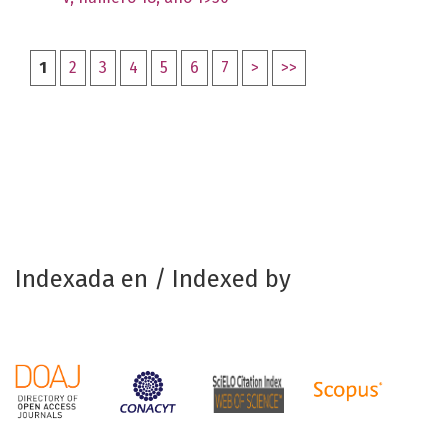
1
2
3
4
5
6
7
>
>>
Indexada en / Indexed by