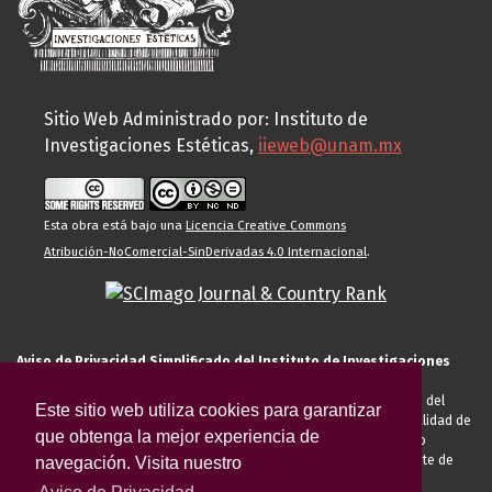
Sitio Web Administrado por: Instituto de
Investigaciones Estéticas,
iieweb@unam.mx
Esta obra está bajo una
Licencia Creative Commons
Atribución-NoComercial-SinDerivadas 4.0 Internacional
.
Aviso de Privacidad Simplificado del Instituto de Investigaciones
Estéticas de la UNAM
El Instituto de Investigaciones Estéticas de la UNAM, es responsable del
Este sitio web utiliza cookies para garantizar
tratamiento de sus datos personales para el registro de usted en calidad de
que obtenga la mejor experiencia de
alumno, docente, personal de la entidad académica, conferencista o
invitado externo (nacional o extranjero), visitante, proveedor o cliente de
navegación. Visita nuestro
servicios universitarios. Para cumplir las finalidades necesarias