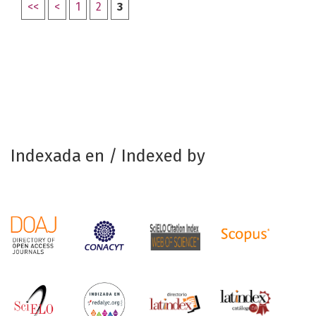
<<
<
1
2
3
Indexada en / Indexed by