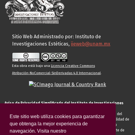
Sitio Web Administrado por: Instituto de
Investigaciones Estéticas,
iieweb@unam.mx
Esta obra está bajo una
Licencia Creative Commons
Atribución-NoComercial-SinDerivadas 4.0 Internacional
.
Aviso de Privacidad Simplificado del Instituto de Investigaciones
Estéticas de la UNAM
El Instituto de Investigaciones Estéticas de la UNAM, es responsable del
Este sitio web utiliza cookies para garantizar
tratamiento de sus datos personales para el registro de usted en calidad de
que obtenga la mejor experiencia de
alumno, docente, personal de la entidad académica, conferencista o
invitado externo (nacional o extranjero), visitante, proveedor o cliente de
navegación. Visita nuestro