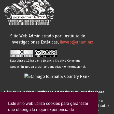
Sitio Web Administrado por: Instituto de
Investigaciones Estéticas,
iieweb@unam.mx
Esta obra está bajo una
Licencia Creative Commons
Atribución-NoComercial-SinDerivadas 4.0 Internacional
.
Aviso de Privacidad Simplificado del Instituto de Investigaciones
Estéticas de la UNAM
El Instituto de Investigaciones Estéticas de la UNAM, es responsable del
Este sitio web utiliza cookies para garantizar
tratamiento de sus datos personales para el registro de usted en calidad de
que obtenga la mejor experiencia de
alumno, docente, personal de la entidad académica, conferencista o