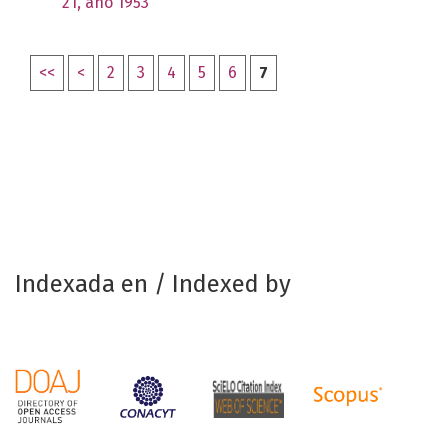
21, año 1953
<<
<
2
3
4
5
6
7
Indexada en / Indexed by