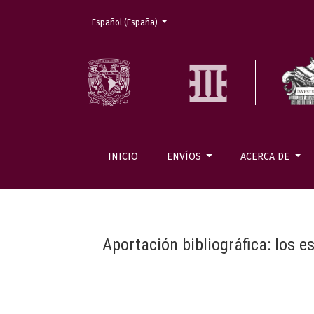
Cambiar el idioma. El actual es:
Español (España)
INICIO
ENVÍOS
ACERCA DE
Aportación bibliográfica: los e