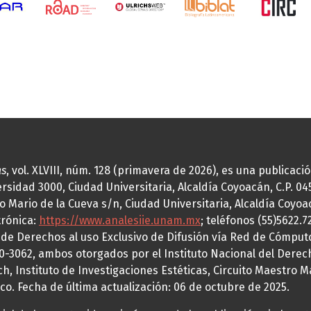
as
, vol. XLVIII, núm. 128 (primavera de 2026), es una publicac
idad 3000, Ciudad Universitaria, Alcaldía Coyoacán, C.P. 0451
o Mario de la Cueva s/n, Ciudad Universitaria, Alcaldía Coyoa
trónica:
https://www.analesiie.unam.mx
; teléfonos (55)5622.
a de Derechos al uso Exclusivo de Difusión vía Red de Cómp
70-3062, ambos otorgados por el Instituto Nacional del Derec
h, Instituto de Investigaciones Estéticas, Circuito Maestro M
co. Fecha de última actualización: 06 de octubre de 2025.