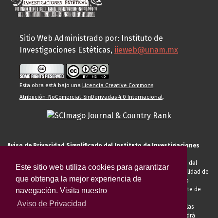
Sitio Web Administrado por: Instituto de
Investigaciones Estéticas,
iieweb@unam.mx
Esta obra está bajo una
Licencia Creative Commons
Atribución-NoComercial-SinDerivadas 4.0 Internacional
.
Aviso de Privacidad Simplificado del Instituto de Investigaciones
Estéticas de la UNAM
El Instituto de Investigaciones Estéticas de la UNAM, es responsable del
Este sitio web utiliza cookies para garantizar
tratamiento de sus datos personales para el registro de usted en calidad de
que obtenga la mejor experiencia de
alumno, docente, personal de la entidad académica, conferencista o
invitado externo (nacional o extranjero), visitante, proveedor o cliente de
navegación. Visita nuestro
servicios universitarios. Para cumplir las finalidades necesarias
Aviso de Privacidad
anteriormente descritas u otras aquellas exigidas legalmente o por las
autoridades competentes podrá transferir sus datos personales. Podrá