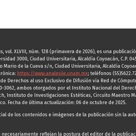
as
, vol. XLVIII, núm. 128 (primavera de 2026), es una publicac
idad 3000, Ciudad Universitaria, Alcaldía Coyoacán, C.P. 0451
o Mario de la Cueva s/n, Ciudad Universitaria, Alcaldía Coyoa
trónica:
https://www.analesiie.unam.mx
; teléfonos (55)5622.
a de Derechos al uso Exclusivo de Difusión vía Red de Cómp
70-3062, ambos otorgados por el Instituto Nacional del Derec
h, Instituto de Investigaciones Estéticas, Circuito Maestro M
co. Fecha de última actualización: 06 de octubre de 2025.
al de los contenidos e imágenes de la publicación sin la auto
necesariamente reflejan la postura del editor de la publica