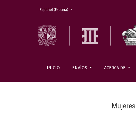
Cambiar el idioma. El actual es:
Español (España)
INICIO
ENVÍOS
ACERCA DE
Mujeres 