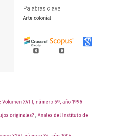
Palabras clave
Arte colonial
0
0
s: Volumen XVIII, número 69, año 1996
bujos originales?
,
Anales del Instituto de
olumen XXVI, número 84, año 2004