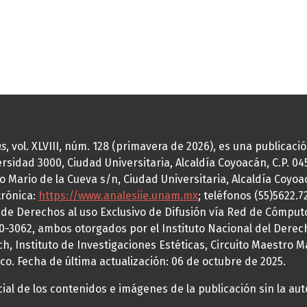
as
, vol. XLVIII, núm. 128 (primavera de 2026), es una publicac
idad 3000, Ciudad Universitaria, Alcaldía Coyoacán, C.P. 0451
o Mario de la Cueva s/n, Ciudad Universitaria, Alcaldía Coyoa
trónica:
https://www.analesiie.unam.mx
; teléfonos (55)5622.
a de Derechos al uso Exclusivo de Difusión vía Red de Cómp
70-3062, ambos otorgados por el Instituto Nacional del Derec
h, Instituto de Investigaciones Estéticas, Circuito Maestro M
co. Fecha de última actualización: 06 de octubre de 2025.
al de los contenidos e imágenes de la publicación sin la auto