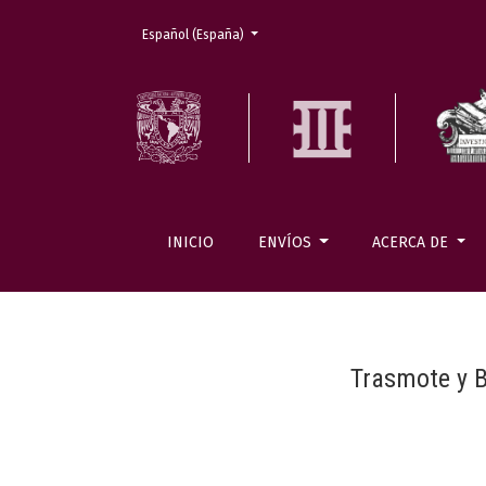
Cambiar el idioma. El actual es:
Español (España)
INICIO
ENVÍOS
ACERCA DE
Trasmote y B