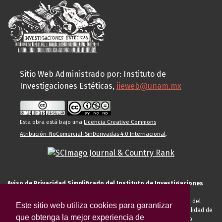
Sitio Web Administrado por: Instituto de
Investigaciones Estéticas,
iieweb@unam.mx
Esta obra está bajo una
Licencia Creative Commons
Atribución-NoComercial-SinDerivadas 4.0 Internacional
.
Aviso de Privacidad Simplificado del Instituto de Investigaciones
Estéticas de la UNAM
El Instituto de Investigaciones Estéticas de la UNAM, es responsable del
Este sitio web utiliza cookies para garantizar
tratamiento de sus datos personales para el registro de usted en calidad de
que obtenga la mejor experiencia de
alumno, docente, personal de la entidad académica, conferencista o