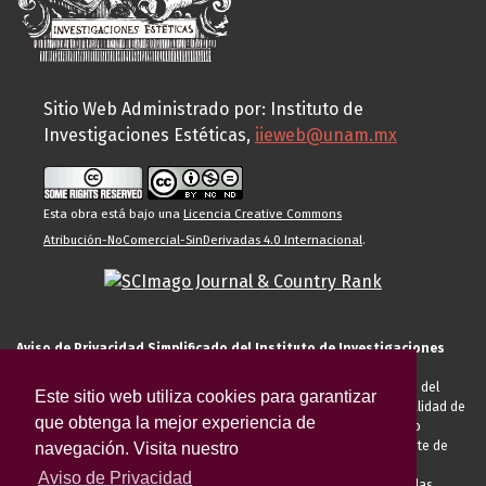
Sitio Web Administrado por: Instituto de
Investigaciones Estéticas,
iieweb@unam.mx
Esta obra está bajo una
Licencia Creative Commons
Atribución-NoComercial-SinDerivadas 4.0 Internacional
.
Aviso de Privacidad Simplificado del Instituto de Investigaciones
Estéticas de la UNAM
El Instituto de Investigaciones Estéticas de la UNAM, es responsable del
Este sitio web utiliza cookies para garantizar
tratamiento de sus datos personales para el registro de usted en calidad de
que obtenga la mejor experiencia de
alumno, docente, personal de la entidad académica, conferencista o
invitado externo (nacional o extranjero), visitante, proveedor o cliente de
navegación. Visita nuestro
servicios universitarios. Para cumplir las finalidades necesarias
Aviso de Privacidad
anteriormente descritas u otras aquellas exigidas legalmente o por las