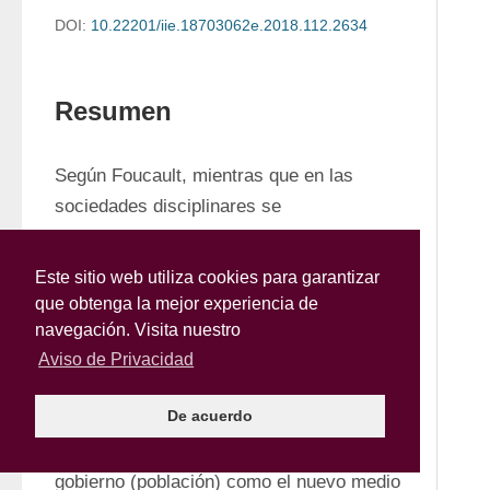
DOI:
10.22201/iie.18703062e.2018.112.2634
Resumen
Según Foucault, mientras que en las 
sociedades disciplinares se 
“arquitecturizaba” modularmente el 
espacio físico de la ciudad como 
Este sitio web utiliza cookies para garantizar
dispositivo panóptico de vigilancia y 
que obtenga la mejor experiencia de
normalización de los individuos, las 
navegación. Visita nuestro
sociedades biopolíticas han desarrollado 
Aviso de Privacidad
un doble dispositivo de gestión del riesgo. 
De acuerdo
Por una parte, estadística y cartografía 
han construido tanto el nuevo objeto de 
gobierno (población) como el nuevo medio 