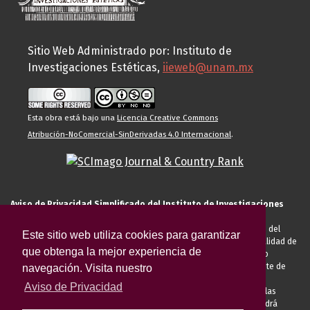
Sitio Web Administrado por: Instituto de
Investigaciones Estéticas,
iieweb@unam.mx
Esta obra está bajo una
Licencia Creative Commons
Atribución-NoComercial-SinDerivadas 4.0 Internacional
.
Aviso de Privacidad Simplificado del Instituto de Investigaciones
Estéticas de la UNAM
El Instituto de Investigaciones Estéticas de la UNAM, es responsable del
Este sitio web utiliza cookies para garantizar
tratamiento de sus datos personales para el registro de usted en calidad de
que obtenga la mejor experiencia de
alumno, docente, personal de la entidad académica, conferencista o
invitado externo (nacional o extranjero), visitante, proveedor o cliente de
navegación. Visita nuestro
servicios universitarios. Para cumplir las finalidades necesarias
Aviso de Privacidad
anteriormente descritas u otras aquellas exigidas legalmente o por las
autoridades competentes podrá transferir sus datos personales. Podrá