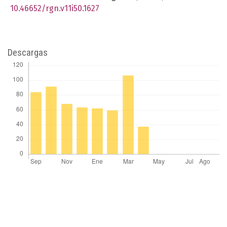
10.46652/rgn.v11i50.1627
Descargas