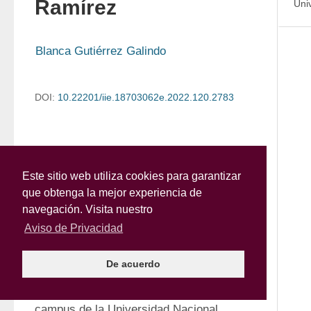
Ramírez
Uni
Blanca Gutiérrez Galindo
DOI:
10.22201/iie.18703062e.2022.120.2783
Main Text
Este sitio web utiliza cookies para garantizar
A partir de los años noventa, pero sobre 
que obtenga la mejor experiencia de
navegación. Visita nuestro
todo desde la celebración de la exposición 
Aviso de Privacidad
"La era de la discrepancia. Arte y cultura 
visual en México 1968-1997" (2007) y de 
De acuerdo
la construcción del Museo Universitario 
Arte Contemporáneo (MUAC, en el 
campus de la Universidad Nacional 