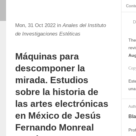
Cont
D
Mon, 31 Oct 2022 in
Anales del Instituto
de Investigaciones Estéticas
The
rev
Máquinas para
Aug
descomponer la
Cop
mirada. Estudios
Este
una
sobre la historia de
las artes electrónicas
Auth
en México de Jesús
Bla
Fernando Monreal
Pro