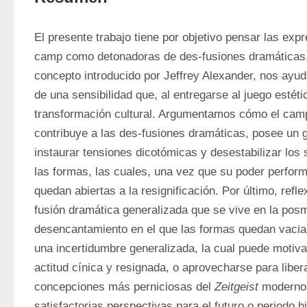
El presente trabajo tiene por objetivo pensar las expr
camp como detonadoras de des-fusiones dramáticas. 
concepto introducido por Jeffrey Alexander, nos ayud
de una sensibilidad que, al entregarse al juego estéti
transformación cultural. Argumentamos cómo el cam
contribuye a las des-fusiones dramáticas, posee un g
instaurar tensiones dicotómicas y desestabilizar los s
las formas, las cuales, una vez que su poder performa
quedan abiertas a la resignificación. Por último, ref
fusión dramática generalizada que se vive en la posm
desencantamiento en el que las formas quedan vaciad
una incertidumbre generalizada, la cual puede motiva
actitud cínica y resignada, o aprovecharse para libera
concepciones más perniciosas del 
Zeitgeist
 moderno
satisfactorias perspectivas para el futuro o periodo his