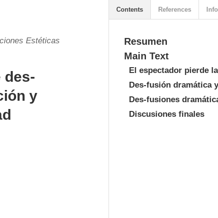
Contents
References
Info
aciones Estéticas
Resumen
Main Text
El espectador pierde l
 des-
Des-fusión dramática 
ción y
Des-fusiones dramátic
ad
Discusiones finales