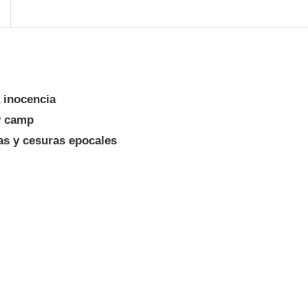
a inocencia
y camp
as y cesuras epocales