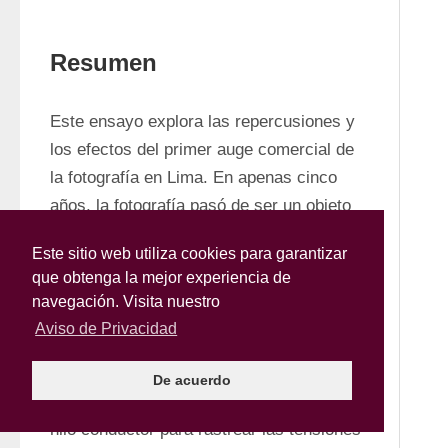
Resumen
Este ensayo explora las repercusiones y 
los efectos del primer auge comercial de 
la fotografía en Lima. En apenas cinco 
años, la fotografía pasó de ser un objeto 
limitado al ámbito privado a convertirse en 
Este sitio web utiliza cookies para garantizar
un vehículo de gran alcance público, por 
que obtenga la mejor experiencia de
su rango temático y por su inserción en 
navegación. Visita nuestro
una densa trama de intercambios que 
Aviso de Privacidad
trascienden la especificidad fotográfica. 
La reconstrucción de la trayectoria del 
De acuerdo
francés Eugenio Maunoury sirve aquí de 
hilo conductor para rastrear las tensiones 