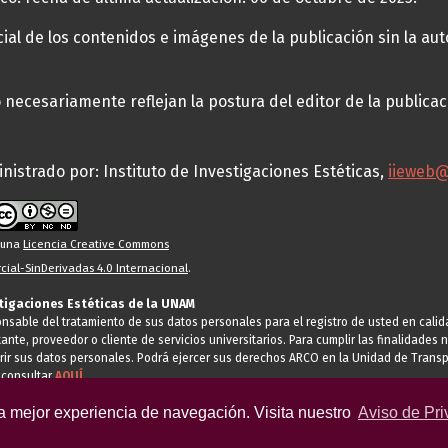
al de los contenidos e imágenes de la publicación sin la auto
necesariamente reflejan la postura del editor de la publica
nistrado por: Instituto de Investigaciones Estéticas,
iieweb
o una
Licencia Creative Commons
ial-SinDerivadas 4.0 Internacional
.
stigaciones Estéticas de la UNAM
ponsable del tratamiento de sus datos personales para el registro de usted en cal
tante, proveedor o cliente de servicios universitarios. Para cumplir las finalidade
rir sus datos personales. Podrá ejercer sus derechos ARCO en la Unidad de Transp
 consultar
AQUÍ
la mejor experiencia de navegación. Visita nuestro
Aviso de Pri