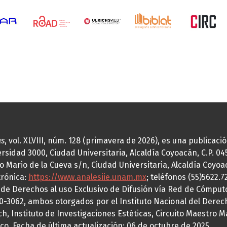
as
, vol. XLVIII, núm. 128 (primavera de 2026), es una publicac
idad 3000, Ciudad Universitaria, Alcaldía Coyoacán, C.P. 0451
o Mario de la Cueva s/n, Ciudad Universitaria, Alcaldía Coyoa
trónica:
https://www.analesiie.unam.mx
; teléfonos (55)5622.
a de Derechos al uso Exclusivo de Difusión vía Red de Cómp
70-3062, ambos otorgados por el Instituto Nacional del Derec
h, Instituto de Investigaciones Estéticas, Circuito Maestro M
co. Fecha de última actualización: 06 de octubre de 2025.