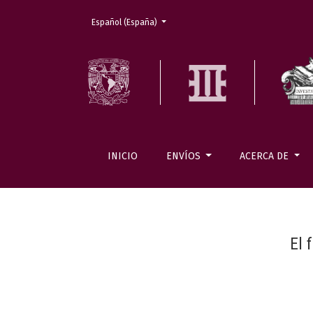
Cambiar el idioma. El actual es:
Español (España)
INICIO
ENVÍOS
ACERCA DE
El 