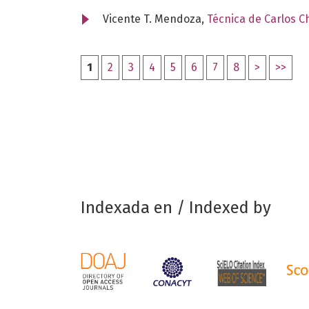
Vicente T. Mendoza,
Técnica de Carlos 
1
2
3
4
5
6
7
8
>
>>
Indexada en / Indexed by