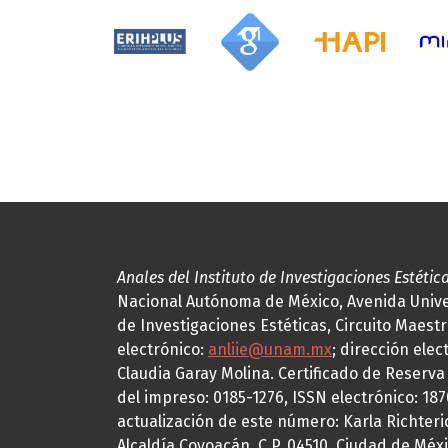
Anales del Instituto de Investigaciones Estétic
Nacional Autónoma de México, Avenida Univers
de Investigaciones Estéticas, Circuito Maestr
electrónico:
anliie@unam.mx
; dirección elec
Claudia Garay Molina. Certificado de Reserv
del impreso: 0185-1276, ISSN electrónico: 18
actualización de este número: Karla Richteric
Alcaldía Coyoacán, C.P. 04510, Ciudad de Méxi