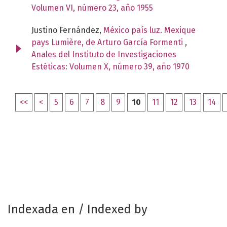
Volumen VI, número 23, año 1955
Justino Fernández,
México país luz. Mexique
pays Lumière, de Arturo García Formenti
,
Anales del Instituto de Investigaciones
Estéticas: Volumen X, número 39, año 1970
<<
<
5
6
7
8
9
10
11
12
13
14
Indexada en / Indexed by