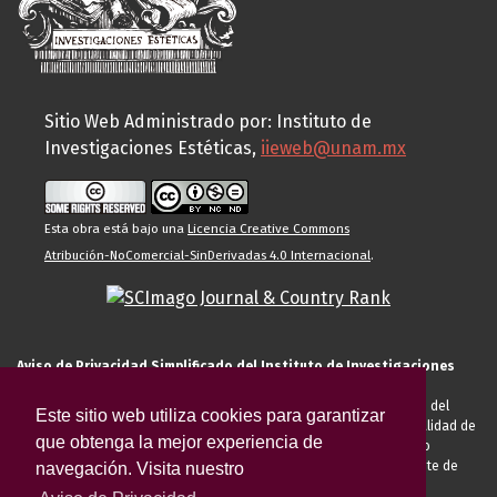
Sitio Web Administrado por: Instituto de
Investigaciones Estéticas,
iieweb@unam.mx
Esta obra está bajo una
Licencia Creative Commons
Atribución-NoComercial-SinDerivadas 4.0 Internacional
.
Aviso de Privacidad Simplificado del Instituto de Investigaciones
Estéticas de la UNAM
El Instituto de Investigaciones Estéticas de la UNAM, es responsable del
Este sitio web utiliza cookies para garantizar
tratamiento de sus datos personales para el registro de usted en calidad de
que obtenga la mejor experiencia de
alumno, docente, personal de la entidad académica, conferencista o
invitado externo (nacional o extranjero), visitante, proveedor o cliente de
navegación. Visita nuestro
servicios universitarios. Para cumplir las finalidades necesarias