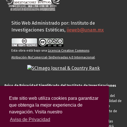
Sitio Web Administrado por: Instituto de
Investigaciones Estéticas,
iieweb@unam.mx
Esta obra está bajo una
Licencia Creative Commons
Atribución-NoComercial-SinDerivadas 4.0 Internacional
.
Aviso de Privacidad Simplificado del Instituto de Investigaciones
Estéticas de la UNAM
El Instituto de Investigaciones Estéticas de la UNAM, es responsable del
Este sitio web utiliza cookies para garantizar
tratamiento de sus datos personales para el registro de usted en calidad de
que obtenga la mejor experiencia de
alumno, docente, personal de la entidad académica, conferencista o
invitado externo (nacional o extranjero), visitante, proveedor o cliente de
navegación. Visita nuestro
servicios universitarios. Para cumplir las finalidades necesarias
Aviso de Privacidad
anteriormente descritas u otras aquellas exigidas legalmente o por las
autoridades competentes podrá transferir sus datos personales. Podrá