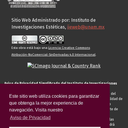
Sitio Web Administrado por: Instituto de
Investigaciones Estéticas,
iieweb@unam.mx
Esta obra está bajo una
Licencia Creative Commons
Atribución-NoComercial-SinDerivadas 4.0 Internacional
.
Aviso de Privacidad Simplificado del Instituto de Investigaciones
Estéticas de la UNAM
El Instituto de Investigaciones Estéticas de la UNAM, es responsable del
Este sitio web utiliza cookies para garantizar
tratamiento de sus datos personales para el registro de usted en calidad de
que obtenga la mejor experiencia de
alumno, docente, personal de la entidad académica, conferencista o
invitado externo (nacional o extranjero), visitante, proveedor o cliente de
navegación. Visita nuestro
servicios universitarios. Para cumplir las finalidades necesarias
Aviso de Privacidad
anteriormente descritas u otras aquellas exigidas legalmente o por las
autoridades competentes podrá transferir sus datos personales. Podrá