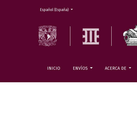
Cambiar el idioma. El actual es:
Español (España)
INICIO
ENVÍOS
ACERCA DE