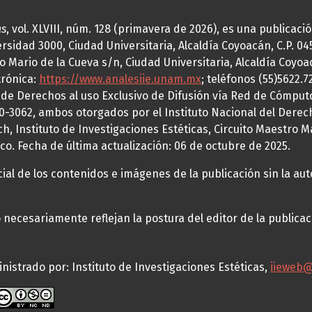
as
, vol. XLVIII, núm. 128 (primavera de 2026), es una publicac
idad 3000, Ciudad Universitaria, Alcaldía Coyoacán, C.P. 0451
o Mario de la Cueva s/n, Ciudad Universitaria, Alcaldía Coyoa
trónica:
https://www.analesiie.unam.mx
; teléfonos (55)5622.
a de Derechos al uso Exclusivo de Difusión vía Red de Cómp
70-3062, ambos otorgados por el Instituto Nacional del Derec
h, Instituto de Investigaciones Estéticas, Circuito Maestro M
co. Fecha de última actualización: 06 de octubre de 2025.
al de los contenidos e imágenes de la publicación sin la auto
necesariamente reflejan la postura del editor de la publica
nistrado por: Instituto de Investigaciones Estéticas,
iieweb